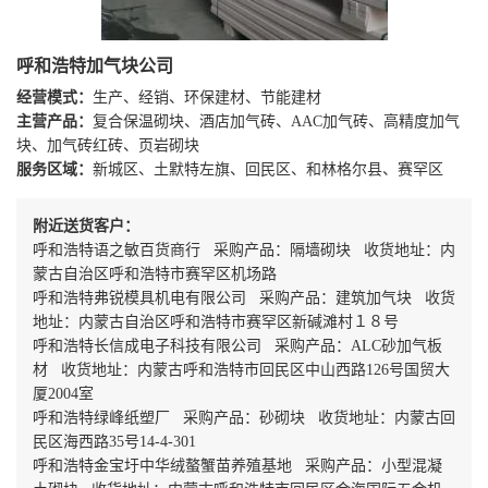
呼和浩特加气块公司
经营模式：
生产、经销、环保建材、节能建材
主营产品：
复合保温砌块、酒店加气砖、AAC加气砖、高精度加气
块、加气砖红砖、页岩砌块
服务区域：
新城区、土默特左旗、回民区、和林格尔县、赛罕区
附近送货客户：
呼和浩特语之敏百货商行 采购产品：隔墙砌块 收货地址：内
蒙古自治区呼和浩特市赛罕区机场路
呼和浩特弗锐模具机电有限公司 采购产品：建筑加气块 收货
地址：内蒙古自治区呼和浩特市赛罕区新碱滩村１８号
呼和浩特长信成电子科技有限公司 采购产品：ALC砂加气板
材 收货地址：内蒙古呼和浩特市回民区中山西路126号国贸大
厦2004室
呼和浩特绿峰纸塑厂 采购产品：砂砌块 收货地址：内蒙古回
民区海西路35号14-4-301
呼和浩特金宝圩中华绒螯蟹苗养殖基地 采购产品：小型混凝