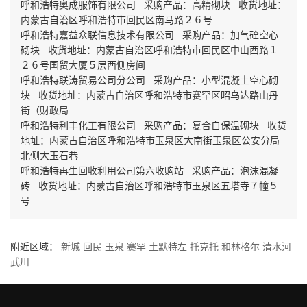
呼和浩特奥成服饰有限公司 采购产品：高精砌块 收货地址：
内蒙古自治区呼和浩特市回民区南马路２６号
呼和浩特嘉益众联信息技术有限公司 采购产品：加气砼空心
砌块 收货地址：内蒙古自治区呼和浩特市回民区中山西路１
２６号国贸大厦５层西侧房间
呼和浩特联涛贸易公司分公司 采购产品：小型混凝土空心砌
块 收货地址：内蒙古自治区呼和浩特市赛罕区昭乌达路山丹
街（财政局
呼和浩特利丰化工有限公司 采购产品：复合自保温砌块 收货
地址：内蒙古自治区呼和浩特市玉泉区大南街玉泉区公安分局
北侧大玉石巷
呼和浩特再生回收利用公司第六收购站 采购产品：泡沫混凝
砖 收货地址：内蒙古自治区呼和浩特市玉泉区五塔寺７幢５
号
附近区域：
新城
回民
玉泉
赛罕
土默特左
托克托
和林格尔
清水河
武川