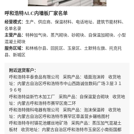
呼和浩特ALC内墙板厂家名单
经营模式：
生产、供应商、保温材料、电话地址、建筑节能材料、
名单名录
主营产品：
特种加气块、蒸汽砌块、砂砌块、自保温加砌块、小型
混凝土砌块
服务区域：
和林格尔县、回民区、玉泉区、土默特左旗、托克托
县、新城区
附近送货客户：
呼和浩特丰泰食品有限公司 采购产品：墙面泡沫砖 收货地
址：内蒙古自治区呼和浩特市中山西路诚信数码广场３层３１
９６号
呼和浩特益新竹木加工厂 采购产品：自保温复合砌块 收货地
址：内蒙古呼和浩特市赛罕区南二环
呼和浩特微科电器有限公司 采购产品：泡沫保温砖 收货地
址：内蒙古自治区呼和浩特市赛罕区章盖营乡碾格图村
呼和浩特寺村镇花池螺丝地矿场 采购产品：蒸压加气混凝土
板材 收货地址：内蒙古自治区呼和浩特市玉泉区小南街国都