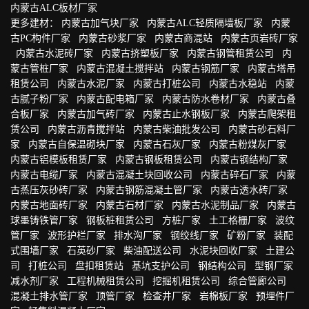
内蒙古ALC板材厂家
更多建材：
内蒙古加气块厂家
内蒙古ALC轻质隔墙板厂家
内蒙
古PC构件厂家
内蒙古砂浆厂家
内蒙古商混站
内蒙古页岩砖厂家
内蒙古水泥砖厂家
内蒙古挤塑板厂家
内蒙古钢管租赁公司
内
蒙古管桩厂家
内蒙古混凝土搅拌站
内蒙古钢筋厂家
内蒙古塔吊
租赁公司
内蒙古水泥厂家
内蒙古打桩公司
内蒙古水稳站
内蒙
古腻子粉厂家
内蒙古配电箱厂家
内蒙古防水卷材厂家
内蒙古叠
合板厂家
内蒙古加气砖厂家
内蒙古止水钢板厂家
内蒙古爬架租
赁公司
内蒙古沥青搅拌站
内蒙古柴油批发公司
内蒙古砂石料厂
家
内蒙古自保温砌块厂家
内蒙古石灰厂家
内蒙古粉煤灰厂家
内蒙古铝模板租赁厂家
内蒙古钢板租赁公司
内蒙古钢结构厂家
内蒙古电缆厂家
内蒙古混凝土块回收公司
内蒙古碎石厂家
内蒙
古蒸压灰砂砖厂家
内蒙古钢筋混凝土管厂家
内蒙古透水砖厂家
内蒙古地面砖厂家
内蒙古石材厂家
内蒙古水泥制品厂家
内蒙古
球墨铸铁管厂家
钢板桩租赁公司
方桩厂家
土工格栅厂家
波纹
管厂家
波形护栏厂家
排水沟厂家
钢绞线厂家
矿粉厂家
装配
式围墙厂家
石英砂厂家
柴油配送公司
水泥块回收厂家
土建公
司
打桩公司
盘扣租赁站
基坑支护公司
钢结构公司
型钢厂家
减水剂厂家
工程机械租赁公司
挖掘机租赁公司
综合管廊公司
混凝土排水管厂家
顶管厂家
检查井厂家
岩棉板厂家
预埋件厂